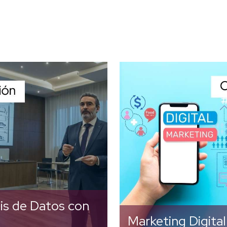
a el Análisis de Datos
¡Descubre el po
xcel, aprende desde lo
marketing digital y 
básico hasta técnicas
carrera al siguient
das, incluyendo tablas
Aprende estrategia
cas, para optimizar tus
para impulsar marcas, 
procesos y tomar
tu audiencia y aume
decisiones informadas.
presencia online. ¡In
íbete hoy y potencia tu
hoy y conviértet
futuro profesional!
experto en marketing d
sis de Datos con
Marketing Digital