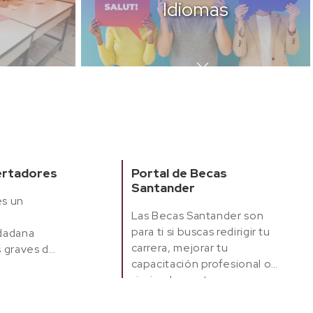
Idiomas
ertadores
Portal de Becas
Santander
es un
Las Becas Santander son
para ti si buscas redirigir tu
udadana
carrera, mejorar tu
s graves de
capacitación profesional o
si, simplemente, crees que
nunca hay que dejar de
aprender.