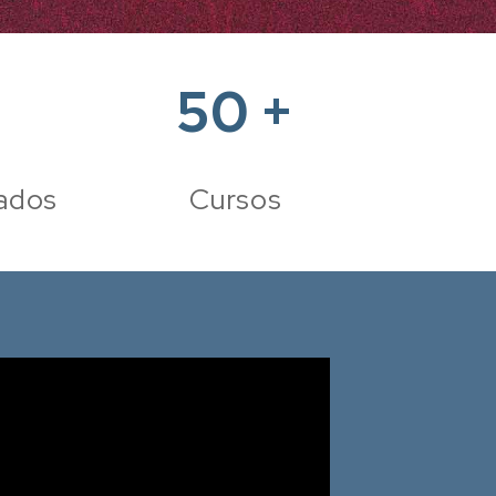
50
+
ados
Cursos