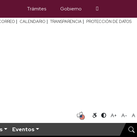
Trámites
Gobierno
|
|
|
CORREO
CALENDARIO
TRANSPARENCIA
PROTECCIÓN DE DATOS
A+
A-
A
s
Eventos