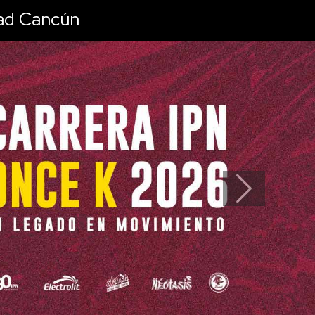
dad Cancún
Next
ncún